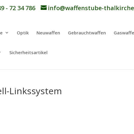
9 - 72 34 786
info@waffenstube-thalkirche
be
Optik
Neuwaffen
Gebrauchtwaffen
Gaswaff
Sicherheitsartikel
ell-Linkssystem