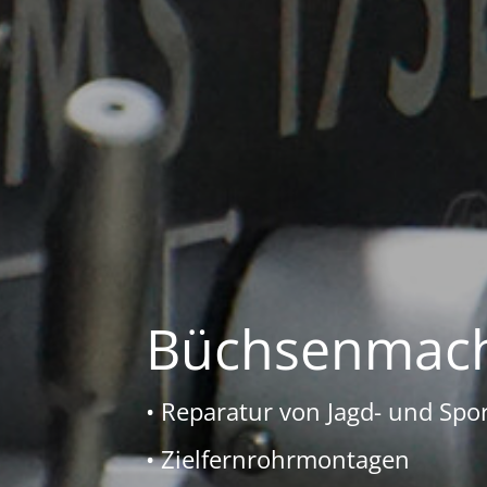
Büchsenmach
• Reparatur von Jagd- und Spo
• Zielfernrohrmontagen