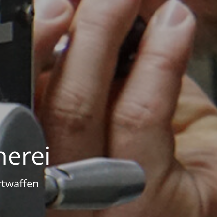
erei
rtwaffen