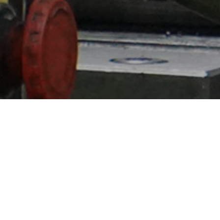
3
r Waffenstuben-Büchsenmacherei