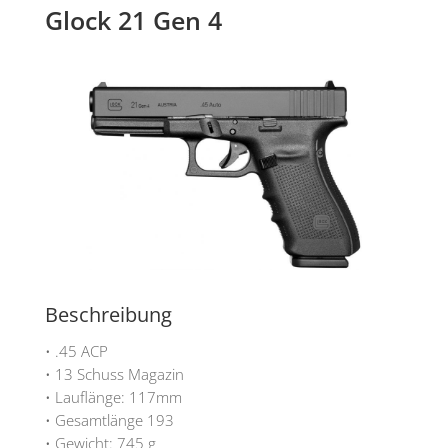
Glock 21 Gen 4
Beschreibung
• .45 ACP
• 13 Schuss Magazin
• Lauflänge: 117mm
• Gesamtlänge 193
• Gewicht: 745 g