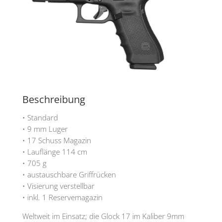
Beschreibung
• Standard
• 9 mm Luger
• 17 Schuss Magazin
• Lauflänge 114 cm
• 705 g
• austauschbare Griffrücken
• Visierung verstellbar
• inkl. 1 Reservemagazin
Weltweit im Einsatz; die Glock 17 im Kaliber 9mm