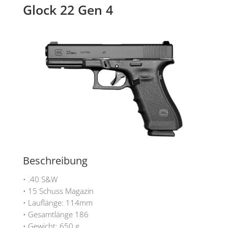
Glock 22 Gen 4
Beschreibung
• .40 S&W
• 15 Schuss Magazin
• Lauflänge: 114mm
• Gesamtlänge 186
• Gewicht: 650 g