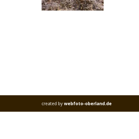
created by
webfoto-oberland.de