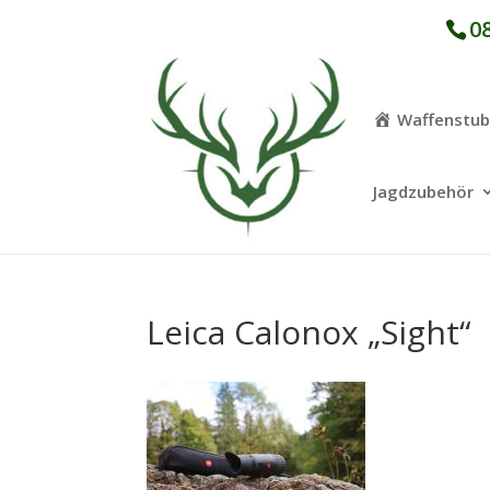
08
Waffenstu
Jagdzubehör
Leica Calonox „Sight“