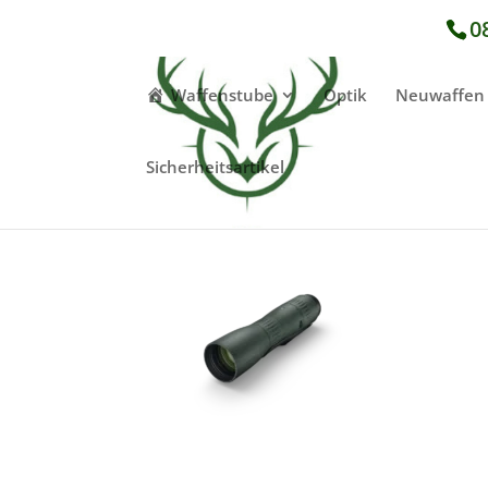
0
Waffenstube
Optik
Neuwaffen
Sicherheitsartikel
STC Teleskop