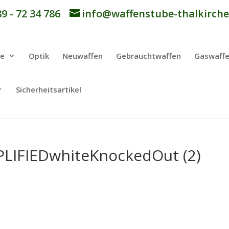
9 - 72 34 786
info@waffenstube-thalkirche
be
Optik
Neuwaffen
Gebrauchtwaffen
Gaswaff
Sicherheitsartikel
IFIEDwhiteKnockedOut (2)