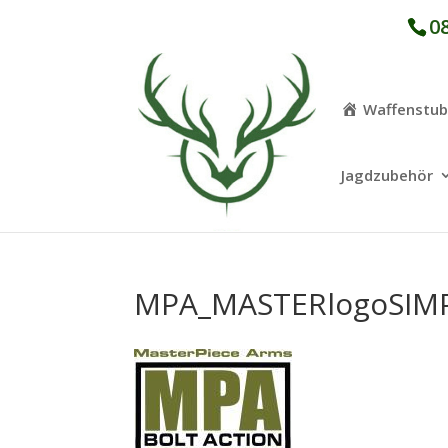
08
Waffenstu
Jagdzubehör
MPA_MASTERlogoSIMPL