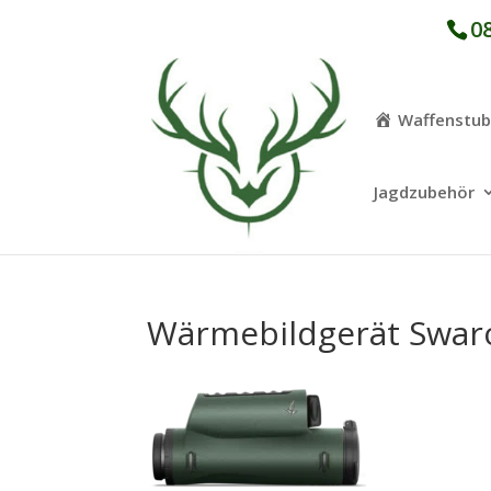
08
Waffenstu
Jagdzubehör
Wärmebildgerät Swaro