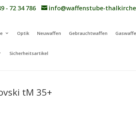
9 - 72 34 786
info@waffenstube-thalkirche
be
Optik
Neuwaffen
Gebrauchtwaffen
Gaswaff
Sicherheitsartikel
vski tM 35+