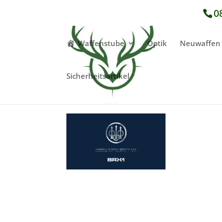
0
Waffenstube
Optik
Neuwaffen
Sicherheitsartikel
Beretta BRX1 – Produk