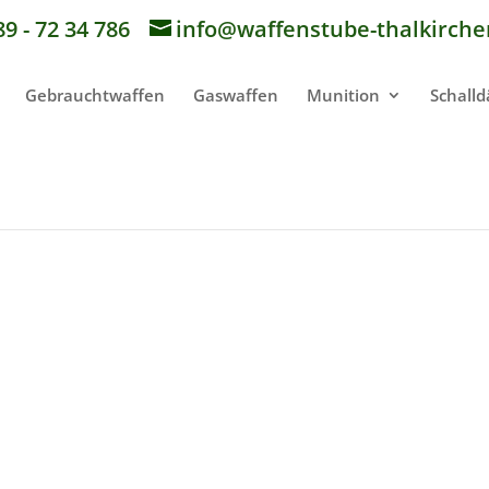
89 - 72 34 786
info@waffenstube-thalkirche
Gebrauchtwaffen
Gaswaffen
Munition
Schall
t_Präsentation-1